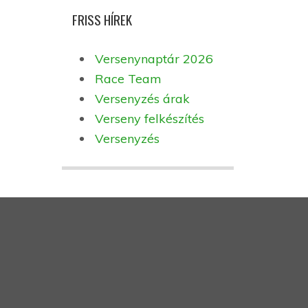
FRISS HÍREK
Versenynaptár 2026
Race Team
Versenyzés árak
Verseny felkészítés
Versenyzés