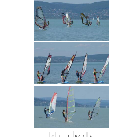
«
‹
A
2
›
»