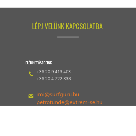
LÉPJ VELÜNK KAPCSOLATBA
ELÉRHETŐSÉGEINK
+36 20 9 413 403
+36 20 4 722 338
imi@surfguru.hu
petrotunde@extrem-se.hu
Hethland Üdülő
Zamárdi, Kiss Ernő utca 3