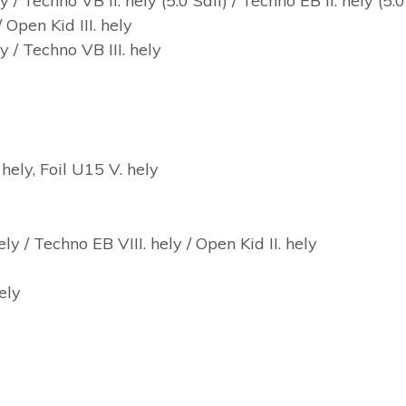
Techno VB II. hely (5.0 Sail) / Techno EB II. hely (5.0
Open Kid III. hely
/ Techno VB III. hely
ely, Foil U15 V. hely
/ Techno EB VIII. hely / Open Kid II. hely
ely