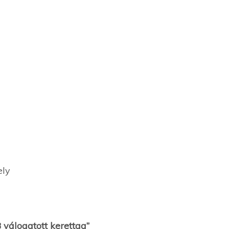
ely
B válogatott kerettag”