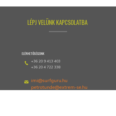
LÉPJ VELÜNK KAPCSOLATBA
ELÉRHETŐSÉGEINK
+36 20 9 413 403
+36 20 4 722 338
imi@surfguru.hu
petrotunde@extrem-se.hu
Hethland Üdülő
Zamárdi, Kiss Ernő utca 3