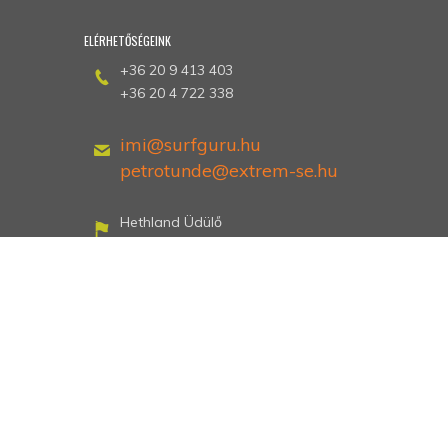
ELÉRHETŐSÉGEINK
+36 20 9 413 403
+36 20 4 722 338
imi@surfguru.hu
petrotunde@extrem-se.hu
Hethland Üdülő
Zamárdi, Kiss Ernő utca 3
Dokumentumok
Dokumentumok
megtekintése
NYÁRON