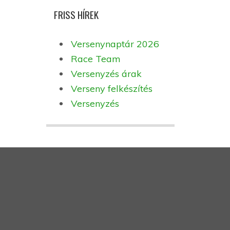
FRISS HÍREK
Versenynaptár 2026
Race Team
Versenyzés árak
Verseny felkészítés
Versenyzés