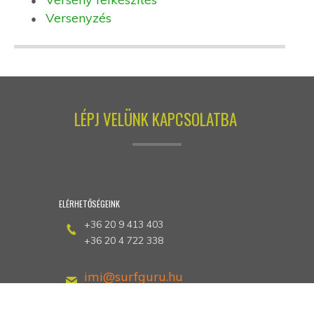
Versenyzés
LÉPJ VELÜNK KAPCSOLATBA
ELÉRHETŐSÉGEINK
+36 20 9 413 403
+36 20 4 722 338
imi@surfguru.hu
petrotunde@extrem-se.hu