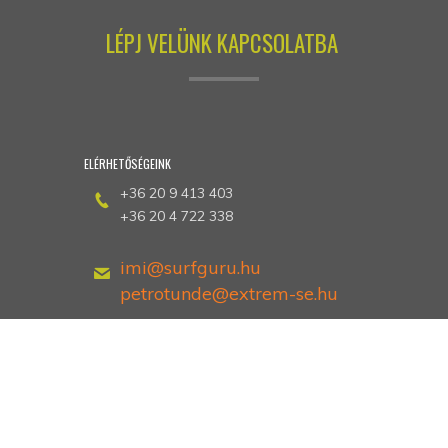
LÉPJ VELÜNK KAPCSOLATBA
ELÉRHETŐSÉGEINK
+36 20 9 413 403
+36 20 4 722 338
imi@surfguru.hu
petrotunde@extrem-se.hu
Hethland Üdülő
Zamárdi, Kiss Ernő utca 3
Dokumentumok
Dokumentumok