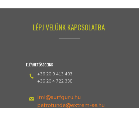
LÉPJ VELÜNK KAPCSOLATBA
ELÉRHETŐSÉGEINK
+36 20 9 413 403
+36 20 4 722 338
imi@surfguru.hu
petrotunde@extrem-se.hu
Hethland Üdülő
Zamárdi, Kiss Ernő utca 3