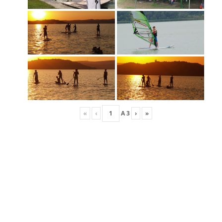
«
‹
A
3
›
»
FRISS HÍREK
Versenynaptár 2026
Race Team