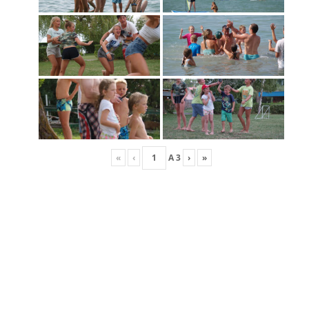
«
‹
A
3
›
»
FRISS HÍREK
Versenynaptár 2026
Race Team