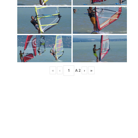
«
‹
A
2
›
»
FRISS HÍREK
Versenynaptár 2026
Race Team