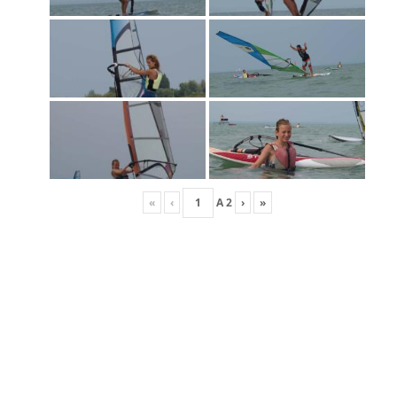
«
‹
A
2
›
»
FRISS HÍREK
Versenynaptár 2026
Race Team