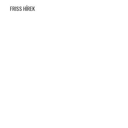
FRISS HÍREK
Versenynaptár 2026
Race Team
Versenyzés árak
Verseny felkészítés
Versenyzés
LÉPJ VELÜNK KAPCSOLATBA