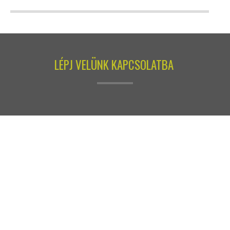
LÉPJ VELÜNK KAPCSOLATBA
ELÉRHETŐSÉGEINK
+36 20 9 413 403
+36 20 4 722 338
imi@surfguru.hu
petrotunde@extrem-se.hu
Hethland Üdülő