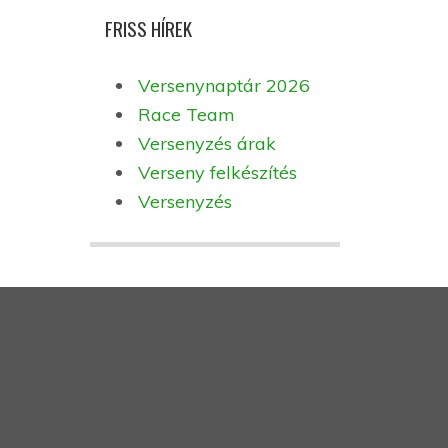
FRISS HÍREK
Versenynaptár 2026
Race Team
Versenyzés árak
Verseny felkészítés
Versenyzés