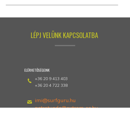
LÉPJ VELÜNK KAPCSOLATBA
ELÉRHETŐSÉGEINK
+36 20 9 413 403
+36 20 4 722 338
imi@surfguru.hu
petrotunde@extrem-se.hu
Hethland Üdülő
Zamárdi, Kiss Ernő utca 3