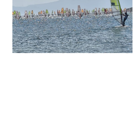
FRISS HÍREK
Versenynaptár 2026
Race Team
Versenyzés árak
Verseny felkészítés
Versenyzés