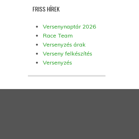
FRISS HÍREK
Versenynaptár 2026
Race Team
Versenyzés árak
Verseny felkészítés
Versenyzés