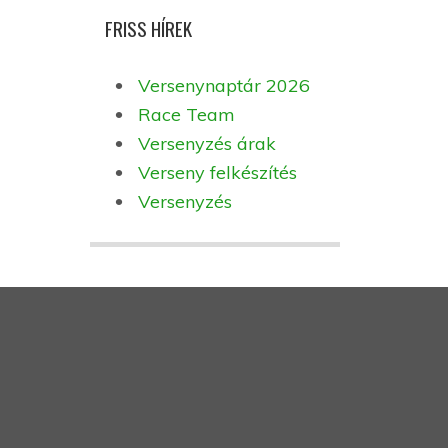
FRISS HÍREK
Versenynaptár 2026
Race Team
Versenyzés árak
Verseny felkészítés
Versenyzés