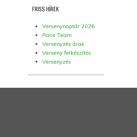
FRISS HÍREK
Versenynaptár 2026
Race Team
Versenyzés árak
Verseny felkészítés
Versenyzés