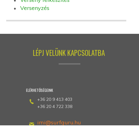
Versenyzés
LÉPJ VELÜNK KAPCSOLATBA
ELÉRHETŐSÉGEINK
+36 20 9 413 403
+36 20 4 722 338
imi@surfguru.hu
petrotunde@extrem-se.hu