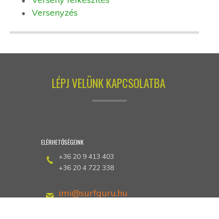
Versenyzés
LÉPJ VELÜNK KAPCSOLATBA
ELÉRHETŐSÉGEINK
+36 20 9 413 403
+36 20 4 722 338
imi@surfguru.hu
petrotunde@extrem-se.hu