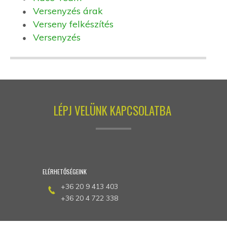
Versenyzés árak
Verseny felkészítés
Versenyzés
LÉPJ VELÜNK KAPCSOLATBA
ELÉRHETŐSÉGEINK
+36 20 9 413 403
+36 20 4 722 338
imi@surfguru.hu