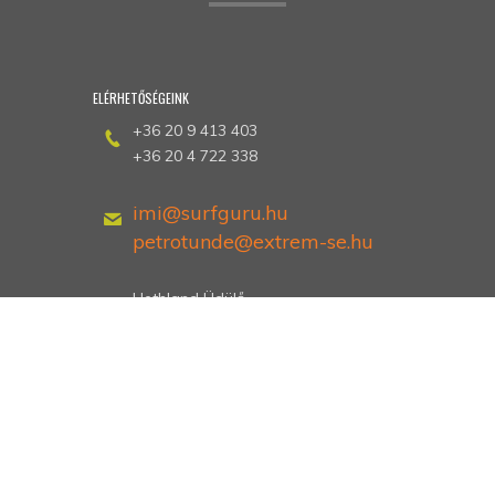
ELÉRHETŐSÉGEINK
+36 20 9 413 403
+36 20 4 722 338
imi@surfguru.hu
petrotunde@extrem-se.hu
Hethland Üdülő
Zamárdi, Kiss Ernő utca 3
Dokumentumok
Dokumentumok
megtekintése