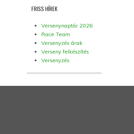
FRISS HÍREK
Versenynaptár 2026
Race Team
Versenyzés árak
Verseny felkészítés
Versenyzés