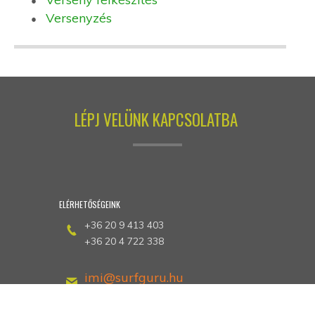
Versenyzés
LÉPJ VELÜNK KAPCSOLATBA
ELÉRHETŐSÉGEINK
+36 20 9 413 403
+36 20 4 722 338
imi@surfguru.hu
petrotunde@extrem-se.hu