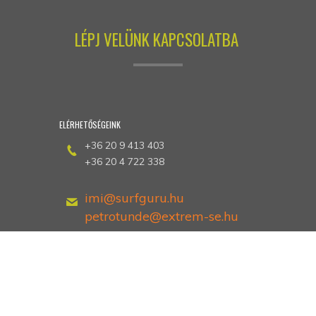
LÉPJ VELÜNK KAPCSOLATBA
ELÉRHETŐSÉGEINK
+36 20 9 413 403
+36 20 4 722 338
imi@surfguru.hu
petrotunde@extrem-se.hu
Hethland Üdülő
Zamárdi, Kiss Ernő utca 3
Dokumentumok