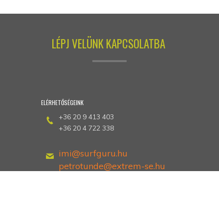
LÉPJ VELÜNK KAPCSOLATBA
ELÉRHETŐSÉGEINK
+36 20 9 413 403
+36 20 4 722 338
imi@surfguru.hu
petrotunde@extrem-se.hu
Hethland Üdülő
Zamárdi, Kiss Ernő utca 3