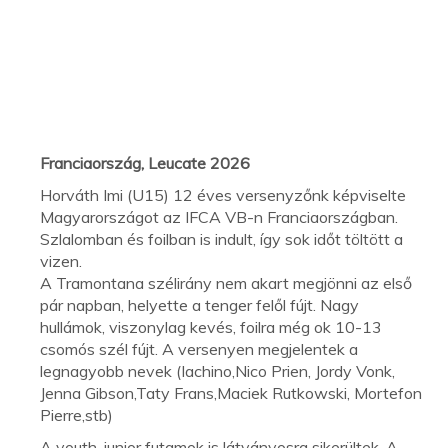
Franciaország, Leucate 2026
Horváth Imi (U15) 12 éves versenyzőnk képviselte
Magyarországot az IFCA VB-n Franciaországban.
Szlalomban és foilban is indult, így sok időt töltött a
vizen.
A Tramontana szélirány nem akart megjönni az első
pár napban, helyette a tenger felől fújt. Nagy
hullámok, viszonylag kevés, foilra még ok 10-13
csomós szél fújt. A versenyen megjelentek a
legnagyobb nevek (Iachino,Nico Prien, Jordy Vonk,
Jenna Gibson,Taty Frans,Maciek Rutkowski, Mortefon
Pierre,stb)
A youth-junior futamok is látványosra sikerültek. A