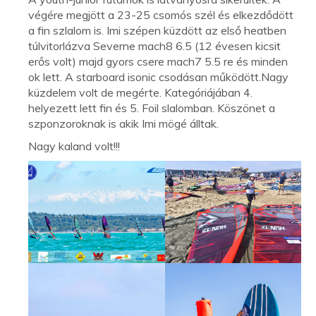
végére megjött a 23-25 csomós szél és elkezdődött
a fin szlalom is. Imi szépen küzdött az első heatben
túlvitorlázva Severne mach8 6.5 (12 évesen kicsit
erős volt) majd gyors csere mach7 5.5 re és minden
ok lett. A starboard isonic csodásan működött.Nagy
küzdelem volt de megérte. Kategóriájában 4.
helyezett lett fin és 5. Foil slalomban. Köszönet a
szponzoroknak is akik Imi mögé álltak.
Nagy kaland volt!!!