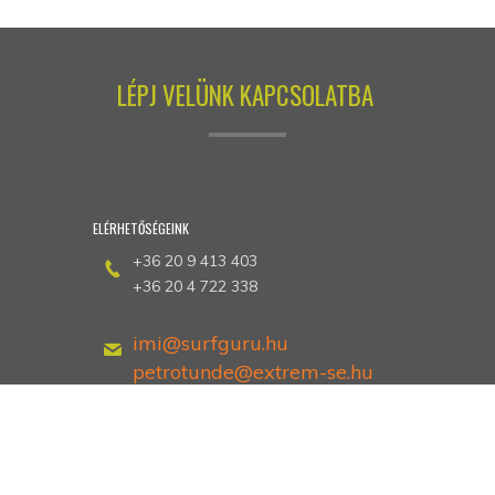
LÉPJ VELÜNK KAPCSOLATBA
ELÉRHETŐSÉGEINK
+36 20 9 413 403
+36 20 4 722 338
imi@surfguru.hu
petrotunde@extrem-se.hu
Hethland Üdülő
Zamárdi, Kiss Ernő utca 3