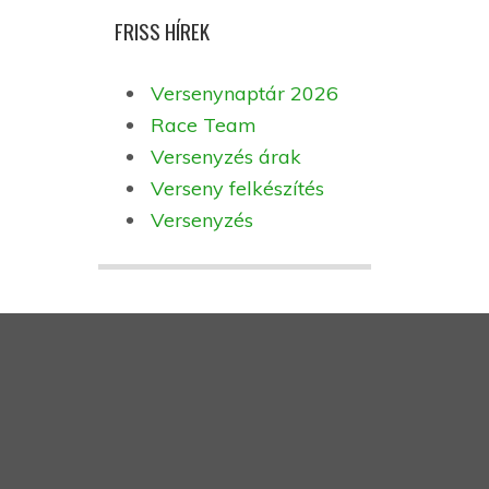
FRISS HÍREK
Versenynaptár 2026
Race Team
Versenyzés árak
Verseny felkészítés
Versenyzés