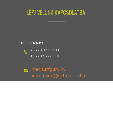
LÉPJ VELÜNK KAPCSOLATBA
ELÉRHETŐSÉGEINK
+36 20 9 413 403
+36 20 4 722 338
imi@surfguru.hu
petrotunde@extrem-se.hu
Hethland Üdülő
Zamárdi, Kiss Ernő utca 3
Dokumentumok