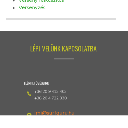
Versenyzés
LÉPJ VELÜNK KAPCSOLATBA
ELÉRHETŐSÉGEINK
+36 20 9 413 403
+36 20 4 722 338
imi@surfguru.hu
petrotunde@extrem-se.hu