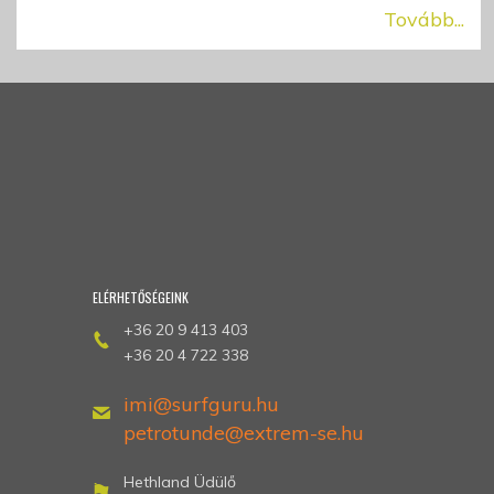
Tovább...
ELÉRHETŐSÉGEINK
+36 20 9 413 403
+36 20 4 722 338
imi@surfguru.hu
petrotunde@extrem-se.hu
Hethland Üdülő