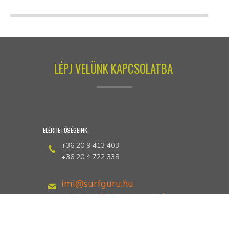
LÉPJ VELÜNK KAPCSOLATBA
ELÉRHETŐSÉGEINK
+36 20 9 413 403
+36 20 4 722 338
imi@surfguru.hu
petrotunde@extrem-se.hu
Hethland Üdülő