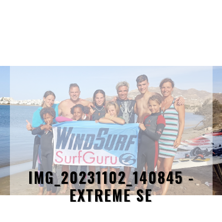
IMG_20231102_140845 -
EXTREME SE