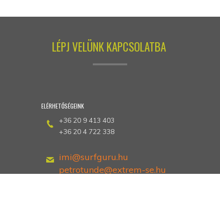
LÉPJ VELÜNK KAPCSOLATBA
ELÉRHETŐSÉGEINK
+36 20 9 413 403
+36 20 4 722 338
imi@surfguru.hu
petrotunde@extrem-se.hu
Hethland Üdülő
Zamárdi, Kiss Ernő utca 3